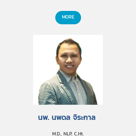
MORE
นพ. นพดล จิระกาล
M.D., NLP, C.Ht.